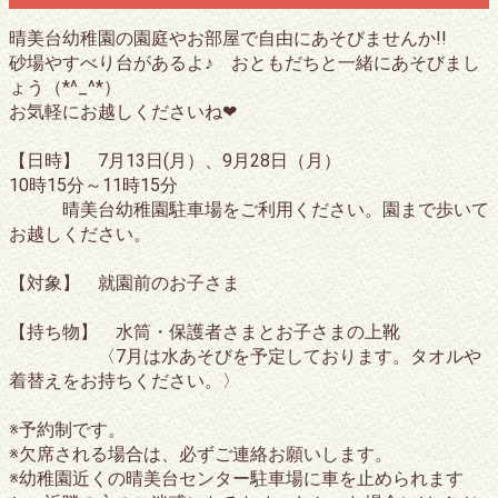
晴美台幼稚園の園庭やお部屋で自由にあそびませんか!!
砂場やすべり台があるよ♪ おともだちと一緒にあそびまし
ょう（*^_^*）
お気軽にお越しくださいね❤
【日時】 7月13日(月）、9月28日（月）
10時15分～11時15分
晴美台幼稚園駐車場をご利用ください。園まで歩いて
お越しください。
【対象】 就園前のお子さま
【持ち物】 水筒・保護者さまとお子さまの上靴
〈7月は水あそびを予定しております。タオルや
着替えをお持ちください。〉
※予約制です。
※欠席される場合は、必ずご連絡お願いします。
※幼稚園近くの晴美台センター駐車場に車を止められます